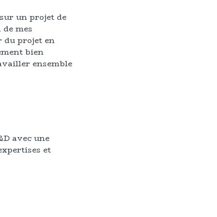
sur un projet de
à de mes
r du projet en
rement bien
availler ensemble
R&D avec une
xpertises et